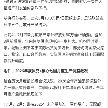
+通过渐进恢复产量守住全球市场份额，同时避免一次性大
幅增产引发油价剧烈下行。
从执行节奏看，此次8月18.8万桶/日配额上调，是该联盟连
续第五个月放开产量约束。
此前4—7月四轮月度增产累计释放近80万桶/日配额，叠加
8月新增量，年内恢复供应规模进一步扩大。机构同时提
示，配额上调不等于实际出货同步增长，部分海湾国家受港
口、物流、出口合同约束，实际原油外销增量会低于纸面配
额提升幅度。
附件：2026年欧佩克+核心七国月度生产调整概况
结合历次月度部长级会议决议，2026全年产油配额调整分
为一季度暂停增产、二季度起按月小幅增量两大阶段，全年
月度产量政策梳理如下：
1.1月、2月：维持2025年末产量基准，暂停增产，无配额