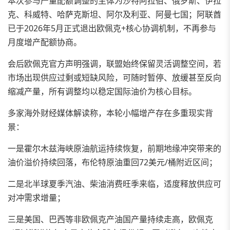
本次参与产量配额调整的主体为沙特阿拉伯、俄罗斯、伊拉
克、科威特、哈萨克斯坦、阿尔及利亚、阿曼七国；阿联酋
已于2026年5月正式退出欧佩克+核心协调机制，不再参与
月度增产配额协商。
会后欧佩克官方声明强调，联盟始终保留灵活调整空间，若
市场出现供应过剩或短缺风险，可随时暂停、放缓甚至反向
缩减产量，所有调整均以稳定国际油价为核心目标。
多家海外财经媒体解读称，本轮小幅增产存在多重现实背
景：
一是霍尔木兹海峡原油航运持续恢复，前期地缘冲突带来的
油价溢价持续回落，布伦特原油重回72美元/桶附近区间；
二是北半球夏季汽油、柴油消费旺季来临，适度释放供应可
对冲需求增量；
三是美国、巴西等非欧佩克产油国产量持续走高，欧佩克