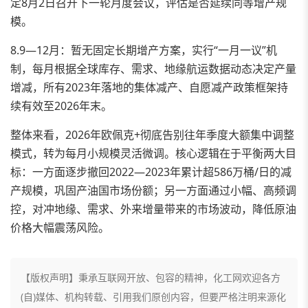
定8月2日召开下一轮月度会议，评估是否延续同等增产规
模。
8.9—12月：暂无固定长期增产方案，实行“一月一议”机
制，每月根据全球库存、需求、地缘航运数据动态决定产量
增减，所有2023年落地的集体减产、自愿减产政策框架持
续有效至2026年末。
整体来看，2026年欧佩克+彻底告别往年季度大额集中调整
模式，转为每月小规模灵活微调。核心逻辑在于平衡两大目
标：一方面逐步撤回2022—2023年累计超586万桶/日的减
产规模，巩固产油国市场份额；另一方面通过小幅、高频调
控，对冲地缘、需求、外来增量带来的市场波动，降低原油
价格大幅震荡风险。
【版权声明】秉承互联网开放、包容的精神，化工网欢迎各方
(自)媒体、机构转载、引用我们原创内容，但要严格注明来源化