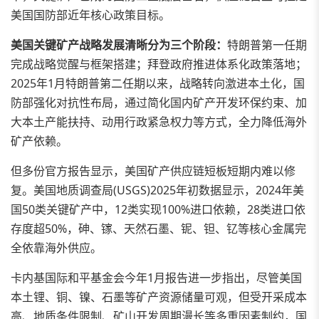
美国国防部近年核心政策目标。
美国关键矿产战略发展清晰分为三个阶段：
特朗普第一任期
完成战略觉醒与框架搭建；拜登政府推进体系化政策落地；
2025年1月特朗普第二任期以来，战略转向激进本土化，国
防部强化对抗性布局，通过简化国内矿产开发环保约束、加
大本土产能扶持、动用行政紧急权力等方式，全力降低海外
矿产依赖。
但多份官方报告显示，美国矿产供应链短板短期内难以修
复。美国地质调查局(USGS)2025年初数据显示，2024年美
国50类关键矿产中，12类实现100%进口依赖，28类进口依
存度超50%，砷、镓、天然石墨、铌、钽、钇等核心金属完
全依靠海外供应。
卡内基国际和平基金会今年1月报告进一步指出，尽管美国
本土锂、铜、镍、石墨等矿产资源储量可观，但受开采成本
高、地质条件限制、矿山开发周期漫长等多重因素制约，国