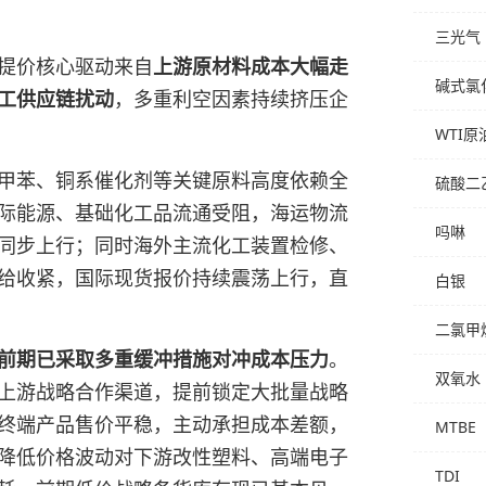
三光气
提价核心驱动来自
上游原材料成本大幅走
碱式氯
工供应链扰动
，多重利空因素持续挤压企
WTI原
二甲苯、铜系催化剂等关键原料高度依赖全
硫酸二
际能源、基础化工品流通受阻，海运物流
吗啉
同步上行；同时海外主流化工装置检修、
给收紧，国际现货报价持续震荡上行，直
白银
二氯甲
前期已采取多重缓冲措施对冲成本压力
。
双氧水
上游战略合作渠道，提前锁定大批量战略
终端产品售价平稳，主动承担成本差额，
MTBE
降低价格波动对下游改性塑料、高端电子
TDI