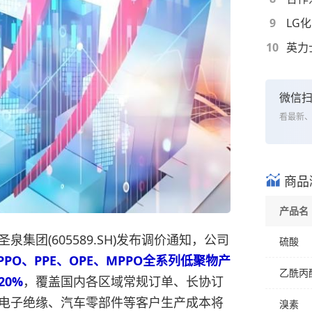
9
10
微信
看最新
商品
产品名
集团(605589.SH)发布调价通知，公司
硫酸
PPO、PPE、OPE、MPPO全系列低聚物产
乙酰丙
20%
，覆盖国内各区域常规订单、长协订
电子绝缘、汽车零部件等客户生产成本将
溴素