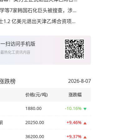
LG化学等7家韩国石化巨头被搜查，涉嫌串通操
英力士1.2 亿美元退出天津乙烯合资项目，中石
扫一扫访问手机版
、最热化工资讯内容
涨跌榜
2026-8-07
价格(元/吨)
涨跌幅
1880.00
-10.16%
酮
20250.00
+9.46%
36200.00
+9.37%