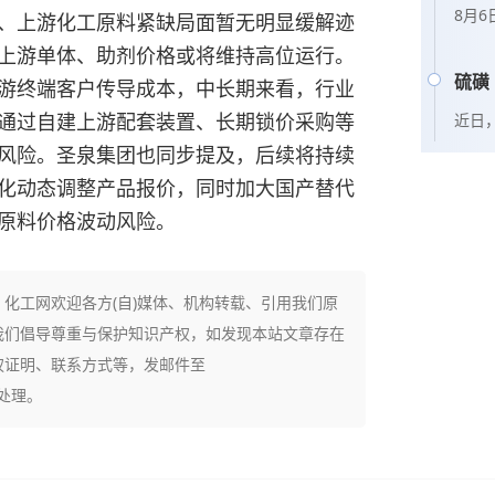
8月
、上游化工原料紧缺局面暂无明显缓解迹
通过
，上游单体、助剂价格或将维持高位运行。
矿28
硫磺
游终端客户传导成本，中长期来看，行业
通过自建上游配套装置、长期锁价采购等
近日
港。
风险。圣泉集团也同步提及，后续将持续
为年
化动态调整产品报价，同时加大国产替代
原料价格波动风险。
化工网欢迎各方(自)媒体、机构转载、引用我们原
我们倡导尊重与保护知识产权，如发现本站文章存在
权证明、联系方式等，发邮件至
、处理。