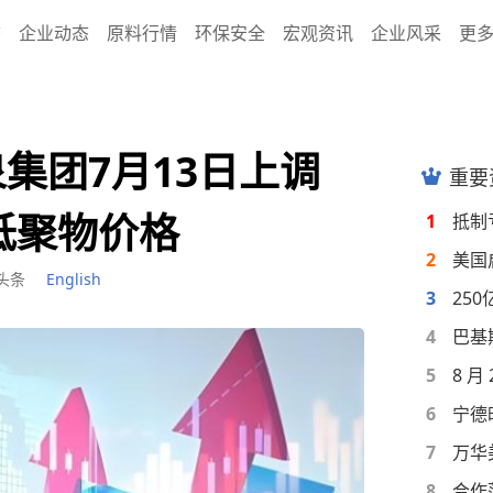
态
企业动态
原料行情
环保安全
宏观资讯
企业风采
更
集团7月13日上调
重要
等低聚物价格
1
2
头条
English
3
4
5
6
7
8