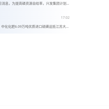
6日消息，为提高磷资源自给率，兴发集团计划
定增募集资金不超过30亿元，用于建设桥沟磷
0万吨/年采矿工程等项目。
17:02
，中化化肥6.09万吨优质进口硫磺运抵江苏大丰
该批货源占当前全国港口硫磺库存总量约10%，
内国内到港规模最大的市场化流通硫磺资源。