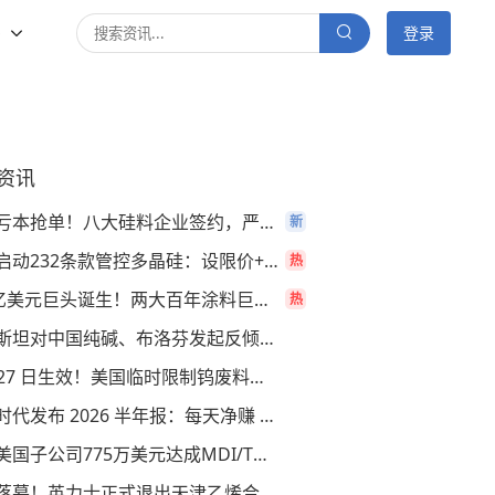
多
登录
资讯
抵制亏本抢单！八大硅料企业签约，严禁低于成
新
美国启动232条款管控多晶硅：设限价+加征15%
热
250亿美元巨头诞生！两大百年涂料巨头合体，
热
巴基斯坦对中国纯碱、布洛芬发起反倾销调查
8 月 27 日生效！美国临时限制钨废料、锂电池
宁德时代发布 2026 半年报：每天净赚 2.5 亿
万华美国子公司775万美元达成MDI/TDI诉讼和解
合作落幕！英力士正式退出天津乙烯合资项目