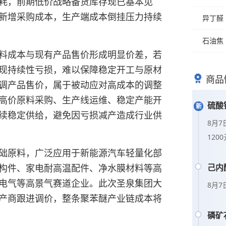
耗，前期低价战略备货库存现已基本见
新增采购成本，生产端成本倒挂压力持续
异丁醛
石油焦
料成本与现有产品售价形成明显价差，若
现持续性亏损，难以保障稳定开工与原材
商品
调产品售价，属于被动应对高成本的调整
高价原料采购、生产线运维、稳定产能开
硫酸
持续稳定供给，避免因亏损减产造成行业供
8月
12
基础原料，广泛应用于新能源汽车轻量化部
构件、家电耐高温配件、净水膜材料等高
己内
电气等高景气赛道企业。此次圣泉集团大
8月
生产商跟进调价，整条聚苯醚产业链成本将
华东
谈。
磷矿