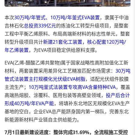
本次
30万吨/年管式、10万吨/年釜式EVA装置
，隶属于中油
吉林石化
总投资339亿元
的炼油化工转型升级项目，是整套
工程中平衡乙烯原料、布局高端新材料的标志性单元，整套
转型升级项目共计
新建21套化工装置，核心配套120万吨/
年乙烯装置
，为EVA项目稳定供给原料支撑。
EVA(乙烯-醋酸乙烯共聚物)属于国家战略性高附加值化工新
材料，两套装置采用差异化工艺精准匹配市场需求：
30万吨
管式法装置主打规模化光伏级EVA树脂
，适配光伏组件胶膜
主流生产；
10万吨釜式法装置专攻高VA含量特种EVA
，覆盖
高端热熔胶、涂覆料、医用包装等高壁垒领域，
投产后合计
形成40万吨/年EVA产能
，将填补东北地区无规模化EVA生产
基地的空白，企业EVA总产能跻身国内第一梯队，完善东北
新能源新材料产业链自主供给能力。
7月1日最新建设进度：整体完成31.69%，全流程施工受控