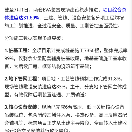
截至7月1日，两套EVA装置现场建设稳步推进，
项目综合总
体进度达31.69%
，土建、管线、设备安装各分项工程均按
施工计划推进，全过程安全、质量、工期管控全面受控。
分项施工数据实现多点突破：
1.桩基工程：
全项目累计完成桩基施工7350根，整体完成率
99%，仅剩余少量配套辅房桩基收尾，地基基础施工基本收
官，为后续厂房、框架结构浇筑筑牢基础；
2.地下管网工程：
项目地下工艺管线预制工作完成91.8%，
现场管线敷设安装进度达83%，主干、分支地下管网主体成
型，有效保障后期装置连通、介质输送；
3.核心设备安装：
现场已完成6台高压、低压关键核心设备
吊装就位，包含醋酸乙烯注入泵、换热设备、高压反应器配
套辅机等，标志项目正式从土建主导阶段，全面转入土建收
尾+设备交叉安装并行攻坚阶段。