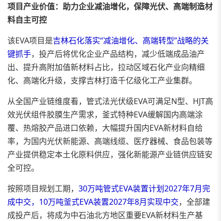
项目产业价值：助力企业减油增化，保障光伏、高端制造材
料自主可控
该EVA项目是
吉林石化落实“减油增化、高端转型”战略的关
键抓手
，投产后将优化企业产品结构，减少低端成品油产
出、提升高附加值新材料占比，拉动区域石化产业向精细
化、高端化升级，支撑吉林打造千亿级化工产业集群。
从全国产业链维度看，管式法光伏级EVA可满足N型、HJT高
效光伏组件胶膜生产需求，釜式特种EVA缓解国内高端涂
覆、热熔胶产品进口依赖，大幅提升国内EVA新材料自给
率，为国内光伏新能源、高端线缆、医疗器械、食品包装等
产业提供稳定本土化原料供应，强化新能源产业链供应链安
全可控。
按照项目规划工期，
30万吨管式EVA装置计划2027年7月完
成中交，10万吨釜式EVA装置2027年8月实现中交
，全部建
成投产后，将成为中石油北方地区重要EVA新材料生产基